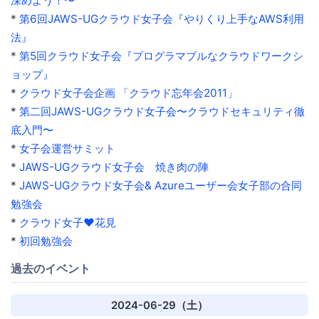
深めよう！〜
*
第6回JAWS-UGクラウド女子会『やりくり上手なAWS利用
法』
*
第5回クラウド女子会『プログラマブルなクラウドワークシ
ョップ』
*
クラウド女子会企画 「クラウド忘年会2011」
*
第二回JAWS-UGクラウド女子会〜クラウドセキュリティ徹
底入門〜
*
女子会運営サミット
*
JAWS-UGクラウド女子会 焼き肉の陣
*
JAWS-UGクラウド女子会& Azureユーザー会女子部の合同
勉強会
*
クラウド女子♥花見
*
初回勉強会
過去のイベント
2024-06-29（土）