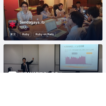
Sendagaya.rb
701人
東京
Ruby
Ruby on Rails
KUSANAGIコミュニティ
3708人
東京
WordPress
PHP
AWS
ITインフラ
Web